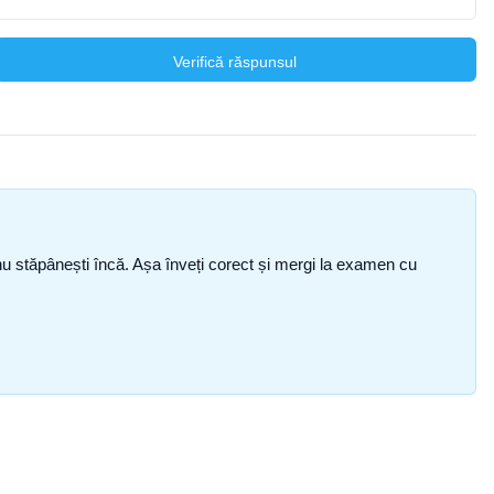
Verifică răspunsul
ce nu stăpânești încă. Așa înveți corect și mergi la examen cu