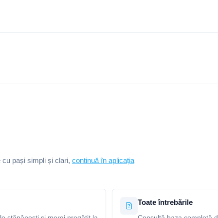
e cu pași simpli și clari,
continuă în aplicația
Toate întrebările
le stăpânești și mergi pregătit la
Consultă baza completă de