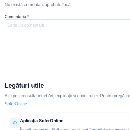
Nu există comentarii aprobate încă.
Comentariu
*
Legături utile
Aici poți consulta întrebări, explicații și codul rutier. Pentru pregătir
SoferOnline
.
Aplicația SoferOnline
Învață organizat, fără stres, revizuind întrebările pe care nu 