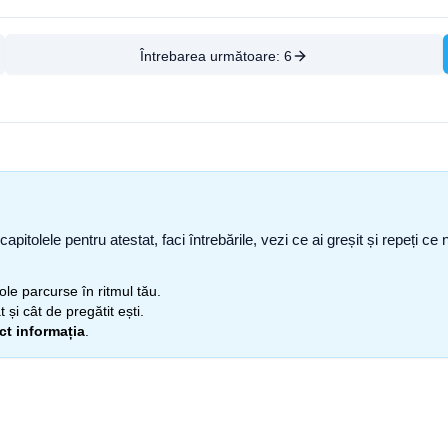
Întrebarea următoare:
6
capitolele pentru atestat, faci întrebările, vezi ce ai greșit și repeți 
itole parcurse în ritmul tău.
 și cât de pregătit ești.
ect informația
.