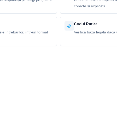
corecte și explicații.
Codul Rutier
e întrebărilor, într-un format
Verifică baza legală dacă v