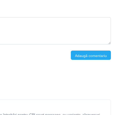
Adaugă comentariu
 întrebări pentru CPI scurt persoane, cu variante, răspunsuri