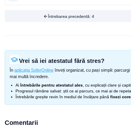
Întrebarea precedentă:
4
Vrei să iei atestatul fără stres?
În
aplicația SoferOnline
înveți organizat, cu pași simpli: parcurgi 
mai multă încredere.
Ai
întrebările pentru atestatul ales
, cu explicații clare și cap
Progresul rămâne salvat: știi ce ai parcurs, ce mai ai de repetat
Întrebările greșite revin în mediul de învățare până
fixezi cor
Comentarii