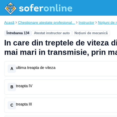
Acasă
Chestionare atestate profesional...
Instructor
Noțiuni de
Întrebarea 134
Atestat instructor auto
Noțiuni de mecanică
In care din treptele de viteza
mai mari in transmisie, prin 
ultima treapta de viteza
A
treapta IV
B
treapta III
C