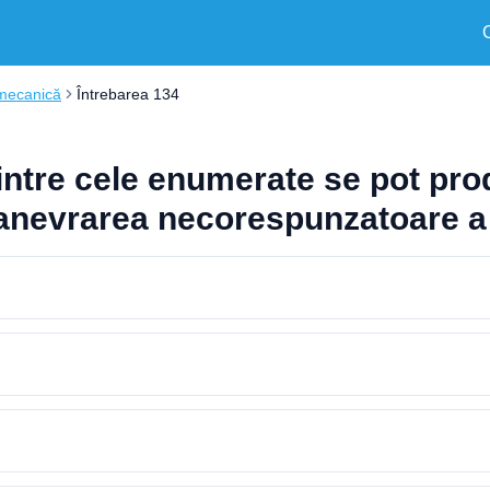
 mecanică
Întrebarea 134
 dintre cele enumerate se pot p
manevrarea necorespunzatoare a 