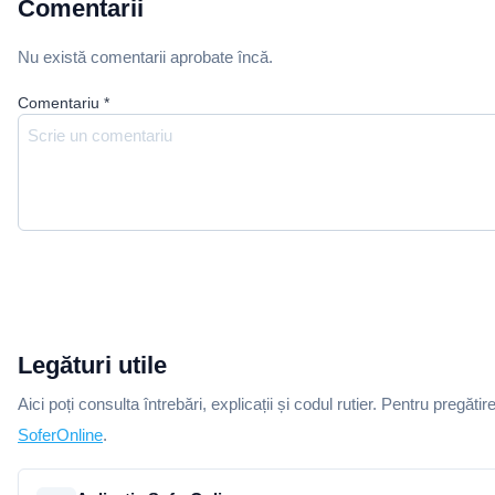
Comentarii
Nu există comentarii aprobate încă.
Comentariu
*
Legături utile
Aici poți consulta întrebări, explicații și codul rutier. Pentru pregătir
SoferOnline
.