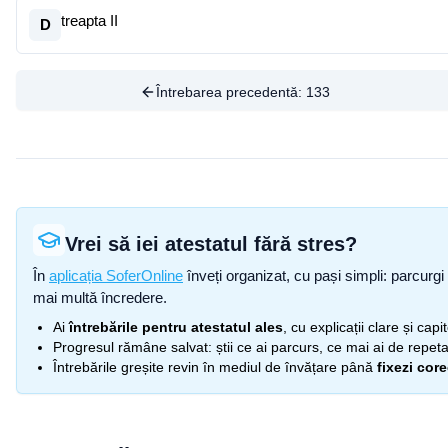
treapta II
D
Întrebarea precedentă:
133
Vrei să iei atestatul fără stres?
În
aplicația SoferOnline
înveți organizat, cu pași simpli: parcurgi 
mai multă încredere.
Ai
întrebările pentru atestatul ales
, cu explicații clare și cap
Progresul rămâne salvat: știi ce ai parcurs, ce mai ai de repetat
Întrebările greșite revin în mediul de învățare până
fixezi cor