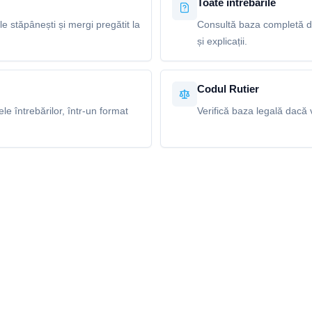
Toate întrebările
le stăpânești și mergi pregătit la
Consultă baza completă de 
și explicații.
Codul Rutier
e întrebărilor, într-un format
Verifică baza legală dacă v