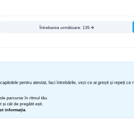
Întrebarea următoare:
135
capitolele pentru atestat, faci întrebările, vezi ce ai greșit și repeți 
itole parcurse în ritmul tău.
 și cât de pregătit ești.
ect informația
.