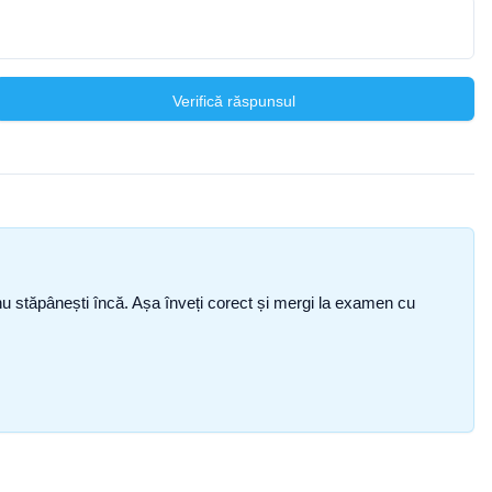
Verifică răspunsul
ce nu stăpânești încă. Așa înveți corect și mergi la examen cu