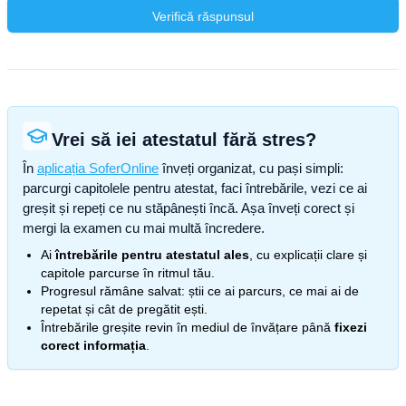
Verifică răspunsul
Vrei să iei atestatul fără stres?
În
aplicația SoferOnline
înveți organizat, cu pași simpli:
parcurgi capitolele pentru atestat, faci întrebările, vezi ce ai
greșit și repeți ce nu stăpânești încă. Așa înveți corect și
mergi la examen cu mai multă încredere.
Ai
întrebările pentru atestatul ales
, cu explicații clare și
capitole parcurse în ritmul tău.
Progresul rămâne salvat: știi ce ai parcurs, ce mai ai de
repetat și cât de pregătit ești.
Întrebările greșite revin în mediul de învățare până
fixezi
corect informația
.