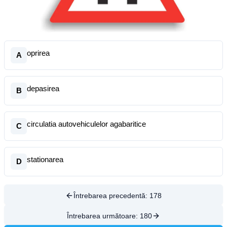
oprirea
A
depasirea
B
circulatia autovehiculelor agabaritice
C
stationarea
D
Întrebarea precedentă:
178
Întrebarea următoare:
180