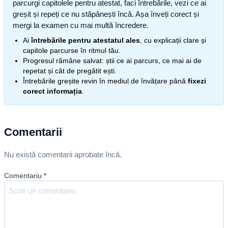
parcurgi capitolele pentru atestat, faci întrebările, vezi ce ai
greșit și repeți ce nu stăpânești încă. Așa înveți corect și
mergi la examen cu mai multă încredere.
Ai
întrebările pentru atestatul ales
, cu explicații clare și
capitole parcurse în ritmul tău.
Progresul rămâne salvat: știi ce ai parcurs, ce mai ai de
repetat și cât de pregătit ești.
Întrebările greșite revin în mediul de învățare până
fixezi
corect informația
.
Comentarii
Nu există comentarii aprobate încă.
Comentariu
*