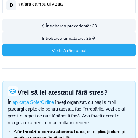
in afara campului vizual
D
Întrebarea precedentă:
23
Întrebarea următoare:
25
Verifică răspunsul
Vrei să iei atestatul fără stres?
În
aplicația SoferOnline
înveți organizat, cu pași simpli:
parcurgi capitolele pentru atestat, faci întrebările, vezi ce ai
greșit și repeți ce nu stăpânești încă. Așa înveți corect și
mergi la examen cu mai multă încredere.
Ai
întrebările pentru atestatul ales
, cu explicații clare și
capitole parcurse în ritmul tău.