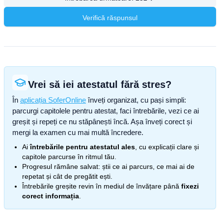
Verifică răspunsul
Vrei să iei atestatul fără stres?
În
aplicația SoferOnline
înveți organizat, cu pași simpli:
parcurgi capitolele pentru atestat, faci întrebările, vezi ce ai
greșit și repeți ce nu stăpânești încă. Așa înveți corect și
mergi la examen cu mai multă încredere.
Ai
întrebările pentru atestatul ales
, cu explicații clare și
capitole parcurse în ritmul tău.
Progresul rămâne salvat: știi ce ai parcurs, ce mai ai de
repetat și cât de pregătit ești.
Întrebările greșite revin în mediul de învățare până
fixezi
corect informația
.