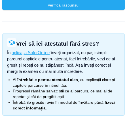
Verifică răspunsul
Vrei să iei atestatul fără stres?
În
aplicația SoferOnline
înveți organizat, cu pași simpli:
parcurgi capitolele pentru atestat, faci întrebările, vezi ce ai
greșit și repeți ce nu stăpânești încă. Așa înveți corect și
mergi la examen cu mai multă încredere.
Ai
întrebările pentru atestatul ales
, cu explicații clare și
capitole parcurse în ritmul tău.
Progresul rămâne salvat: știi ce ai parcurs, ce mai ai de
repetat și cât de pregătit ești.
Întrebările greșite revin în mediul de învățare până
fixezi
corect informația
.