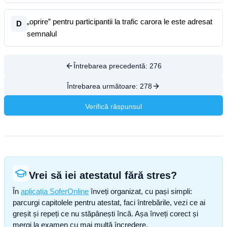
„oprire” pentru participantii la trafic carora le este adresat
D
semnalul
Întrebarea precedentă:
276
Întrebarea următoare:
278
Verifică răspunsul
Vrei să iei atestatul fără stres?
În
aplicația SoferOnline
înveți organizat, cu pași simpli:
parcurgi capitolele pentru atestat, faci întrebările, vezi ce ai
greșit și repeți ce nu stăpânești încă. Așa înveți corect și
mergi la examen cu mai multă încredere.