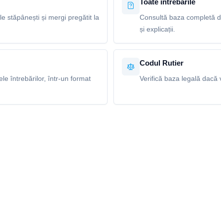
Toate întrebările
le stăpânești și mergi pregătit la
Consultă baza completă de 
și explicații.
Codul Rutier
e întrebărilor, într-un format
Verifică baza legală dacă v