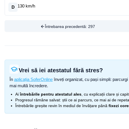
130 km/h
D
Întrebarea precedentă:
297
Vrei să iei atestatul fără stres?
În
aplicația SoferOnline
înveți organizat, cu pași simpli: parcurgi 
mai multă încredere.
Ai
întrebările pentru atestatul ales
, cu explicații clare și cap
Progresul rămâne salvat: știi ce ai parcurs, ce mai ai de repetat
Întrebările greșite revin în mediul de învățare până
fixezi cor