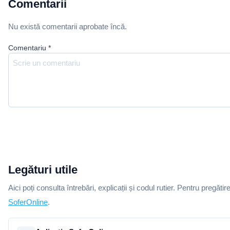
Comentarii
Nu există comentarii aprobate încă.
Comentariu
*
Legături utile
Aici poți consulta întrebări, explicații și codul rutier. Pentru pregătir
SoferOnline
.