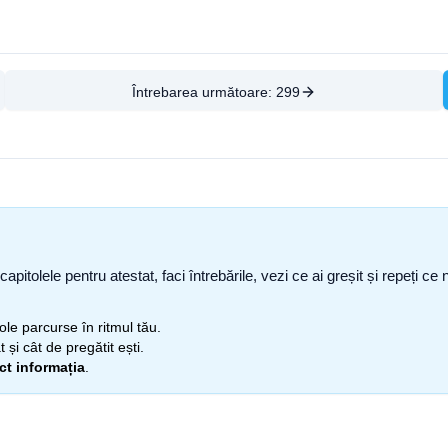
Întrebarea următoare:
299
capitolele pentru atestat, faci întrebările, vezi ce ai greșit și repeți 
itole parcurse în ritmul tău.
 și cât de pregătit ești.
ect informația
.