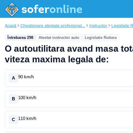
Acasă
Chestionare atestate profesional...
Instructor
Legislatie 
Întrebarea 298
Atestat instructor auto
Legislatie Rutiera
O autoutilitara avand masa tot
viteza maxima legala de:
90 km/h
A
100 km/h
B
110 km/h
C