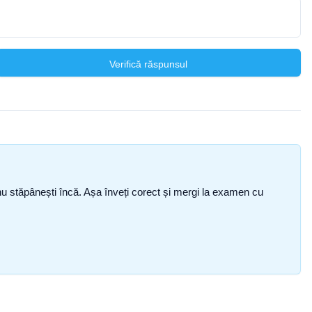
Verifică răspunsul
ce nu stăpânești încă. Așa înveți corect și mergi la examen cu