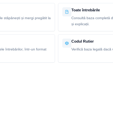
Toate întrebările
le stăpânești și mergi pregătit la
Consultă baza completă de 
și explicații.
Codul Rutier
e întrebărilor, într-un format
Verifică baza legală dacă v