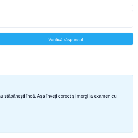
Verifică răspunsul
ce nu stăpânești încă. Așa înveți corect și mergi la examen cu