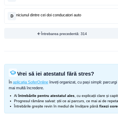
niciunul dintre cei doi conducatori auto
D
Întrebarea precedentă:
314
Vrei să iei atestatul fără stres?
În
aplicația SoferOnline
înveți organizat, cu pași simpli: parcurgi 
mai multă încredere.
Ai
întrebările pentru atestatul ales
, cu explicații clare și cap
Progresul rămâne salvat: știi ce ai parcurs, ce mai ai de repetat
Întrebările greșite revin în mediul de învățare până
fixezi cor