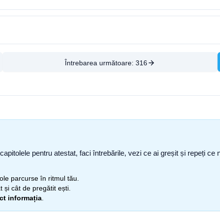
Întrebarea următoare:
316
capitolele pentru atestat, faci întrebările, vezi ce ai greșit și repeți 
itole parcurse în ritmul tău.
 și cât de pregătit ești.
ect informația
.