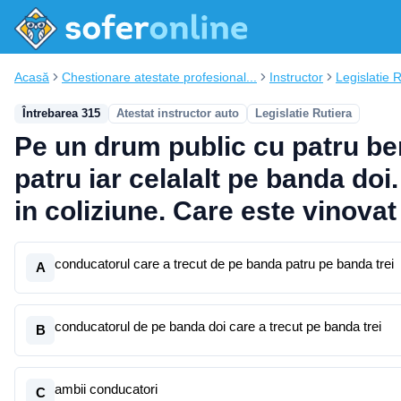
Acasă
Chestionare atestate profesional...
Instructor
Legislatie 
Întrebarea 315
Atestat instructor auto
Legislatie Rutiera
Pe un drum public cu patru ben
patru iar celalalt pe banda doi
in coliziune. Care este vinova
conducatorul care a trecut de pe banda patru pe banda trei
A
conducatorul de pe banda doi care a trecut pe banda trei
B
ambii conducatori
C