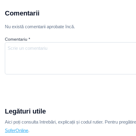
Comentarii
Nu există comentarii aprobate încă.
Comentariu
*
Legături utile
Aici poți consulta întrebări, explicații și codul rutier. Pentru pregătir
SoferOnline
.