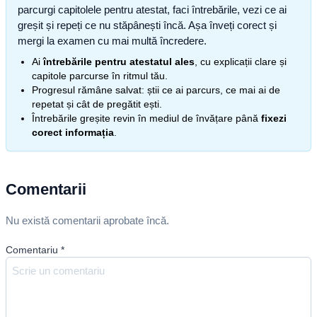
parcurgi capitolele pentru atestat, faci întrebările, vezi ce ai
greșit și repeți ce nu stăpânești încă. Așa înveți corect și
mergi la examen cu mai multă încredere.
Ai
întrebările pentru atestatul ales
, cu explicații clare și
capitole parcurse în ritmul tău.
Progresul rămâne salvat: știi ce ai parcurs, ce mai ai de
repetat și cât de pregătit ești.
Întrebările greșite revin în mediul de învățare până
fixezi
corect informația
.
Comentarii
Nu există comentarii aprobate încă.
Comentariu
*