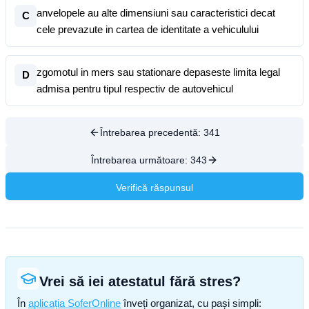
anvelopele au alte dimensiuni sau caracteristici decat
C
cele prevazute in cartea de identitate a vehiculului
zgomotul in mers sau stationare depaseste limita legal
D
admisa pentru tipul respectiv de autovehicul
Întrebarea precedentă:
341
Întrebarea următoare:
343
Verifică răspunsul
Vrei să iei atestatul fără stres?
În
aplicația SoferOnline
înveți organizat, cu pași simpli: