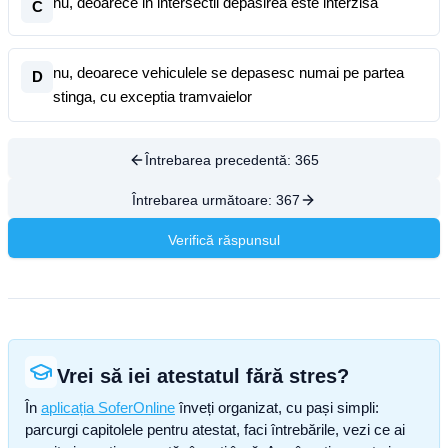
nu, deoarece in intersectii depasirea este interzisa
C
nu, deoarece vehiculele se depasesc numai pe partea
D
stinga, cu exceptia tramvaielor
Întrebarea precedentă:
365
Întrebarea următoare:
367
Verifică răspunsul
Vrei să iei atestatul fără stres?
În
aplicația SoferOnline
înveți organizat, cu pași simpli:
parcurgi capitolele pentru atestat, faci întrebările, vezi ce ai