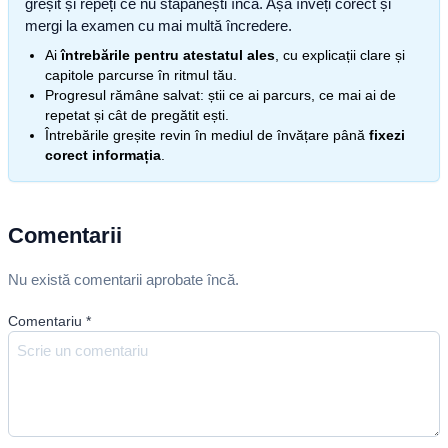
greșit și repeți ce nu stăpânești încă. Așa înveți corect și
mergi la examen cu mai multă încredere.
Ai
întrebările pentru atestatul ales
, cu explicații clare și
capitole parcurse în ritmul tău.
Progresul rămâne salvat: știi ce ai parcurs, ce mai ai de
repetat și cât de pregătit ești.
Întrebările greșite revin în mediul de învățare până
fixezi
corect informația
.
Comentarii
Nu există comentarii aprobate încă.
Comentariu
*