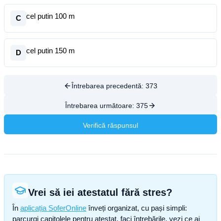
cel putin 100 m
C
cel putin 150 m
D
Întrebarea precedentă:
373
Întrebarea următoare:
375
Verifică răspunsul
Vrei să iei atestatul fără stres?
În
aplicația SoferOnline
înveți organizat, cu pași simpli:
parcurgi capitolele pentru atestat, faci întrebările, vezi ce ai