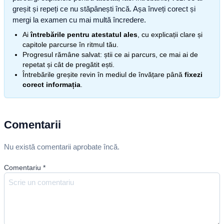
greșit și repeți ce nu stăpânești încă. Așa înveți corect și
mergi la examen cu mai multă încredere.
Ai
întrebările pentru atestatul ales
, cu explicații clare și
capitole parcurse în ritmul tău.
Progresul rămâne salvat: știi ce ai parcurs, ce mai ai de
repetat și cât de pregătit ești.
Întrebările greșite revin în mediul de învățare până
fixezi
corect informația
.
Comentarii
Nu există comentarii aprobate încă.
Comentariu
*