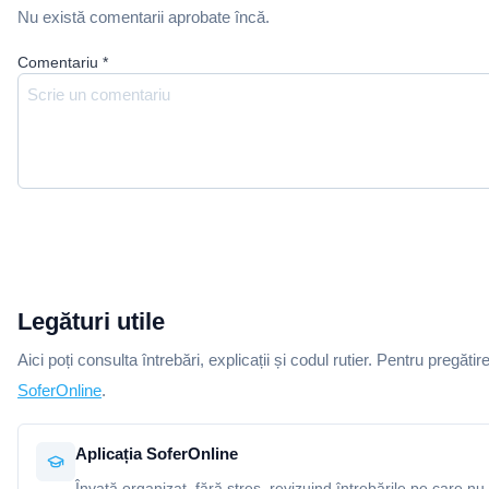
Nu există comentarii aprobate încă.
Comentariu
*
Legături utile
Aici poți consulta întrebări, explicații și codul rutier. Pentru pregătir
SoferOnline
.
Aplicația SoferOnline
Învață organizat, fără stres, revizuind întrebările pe care nu 