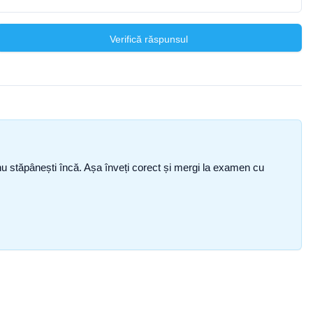
Verifică răspunsul
ce nu stăpânești încă. Așa înveți corect și mergi la examen cu