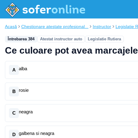
Acasă
Chestionare atestate profesional...
Instructor
Legislatie 
Întrebarea 384
Atestat instructor auto
Legislatie Rutiera
Ce culoare pot avea marcajele 
alba
A
rosie
B
neagra
C
galbena si neagra
D