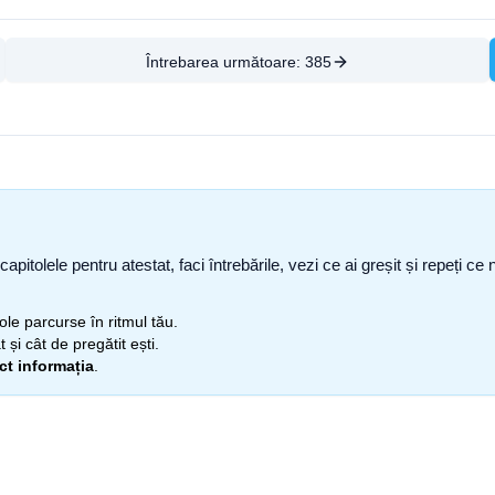
Întrebarea următoare:
385
capitolele pentru atestat, faci întrebările, vezi ce ai greșit și repeți 
itole parcurse în ritmul tău.
 și cât de pregătit ești.
ect informația
.