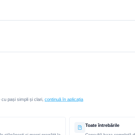
e cu pași simpli și clari,
continuă în aplicația
Toate întrebările
le stăpânești și mergi pregătit la
Consultă baza completă de 