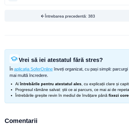
Întrebarea precedentă:
383
Vrei să iei atestatul fără stres?
În
aplicația SoferOnline
înveți organizat, cu pași simpli: parcurgi 
mai multă încredere.
Ai
întrebările pentru atestatul ales
, cu explicații clare și cap
Progresul rămâne salvat: știi ce ai parcurs, ce mai ai de repetat
Întrebările greșite revin în mediul de învățare până
fixezi cor
Comentarii