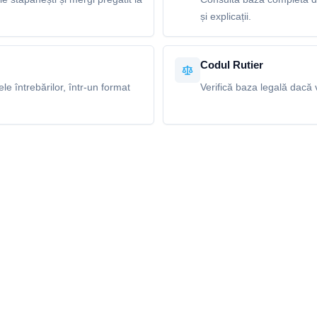
și explicații.
Codul Rutier
e întrebărilor, într-un format
Verifică baza legală dacă v