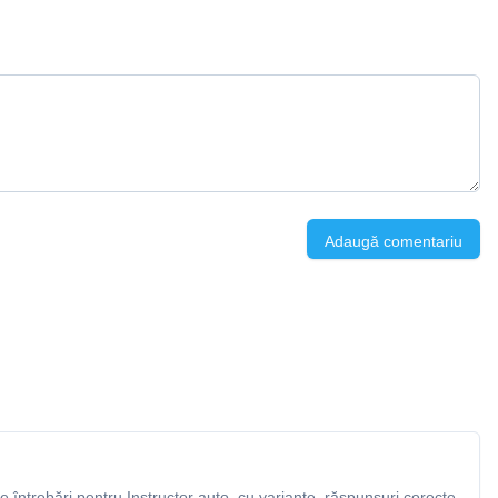
Adaugă comentariu
întrebări pentru Instructor auto, cu variante, răspunsuri corecte