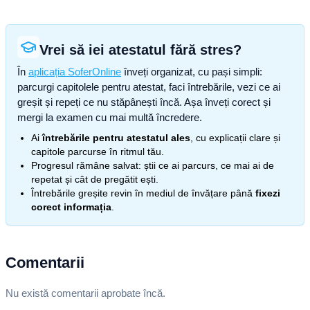
Vrei să iei atestatul fără stres?
În
aplicația SoferOnline
înveți organizat, cu pași simpli:
parcurgi capitolele pentru atestat, faci întrebările, vezi ce ai
greșit și repeți ce nu stăpânești încă. Așa înveți corect și
mergi la examen cu mai multă încredere.
Ai
întrebările pentru atestatul ales
, cu explicații clare și
capitole parcurse în ritmul tău.
Progresul rămâne salvat: știi ce ai parcurs, ce mai ai de
repetat și cât de pregătit ești.
Întrebările greșite revin în mediul de învățare până
fixezi
corect informația
.
Comentarii
Nu există comentarii aprobate încă.