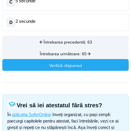
5 secunde
C
2 secunde
D
Întrebarea precedentă:
63
Întrebarea următoare:
65
Verifică răspunsul
Vrei să iei atestatul fără stres?
În
aplicația SoferOnline
înveți organizat, cu pași simpli:
parcurgi capitolele pentru atestat, faci întrebările, vezi ce ai
greșit și repeți ce nu stăpânești încă. Așa înveți corect și