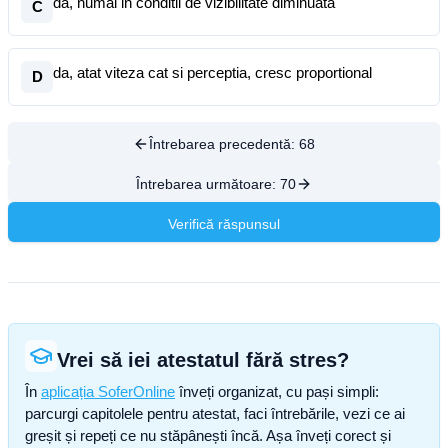
da, numai in conditii de vizibilitate diminuata
C
da, atat viteza cat si perceptia, cresc proportional
D
Întrebarea precedentă:
68
Întrebarea următoare:
70
Verifică răspunsul
Vrei să iei atestatul fără stres?
În
aplicația SoferOnline
înveți organizat, cu pași simpli:
parcurgi capitolele pentru atestat, faci întrebările, vezi ce ai
greșit și repeți ce nu stăpânești încă. Așa înveți corect și