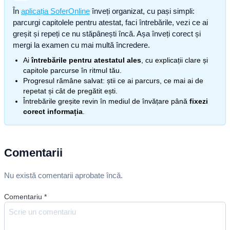
În
aplicația SoferOnline
înveți organizat, cu pași simpli:
parcurgi capitolele pentru atestat, faci întrebările, vezi ce ai
greșit și repeți ce nu stăpânești încă. Așa înveți corect și
mergi la examen cu mai multă încredere.
Ai
întrebările pentru atestatul ales
, cu explicații clare și
capitole parcurse în ritmul tău.
Progresul rămâne salvat: știi ce ai parcurs, ce mai ai de
repetat și cât de pregătit ești.
Întrebările greșite revin în mediul de învățare până
fixezi
corect informația
.
Comentarii
Nu există comentarii aprobate încă.
Comentariu
*