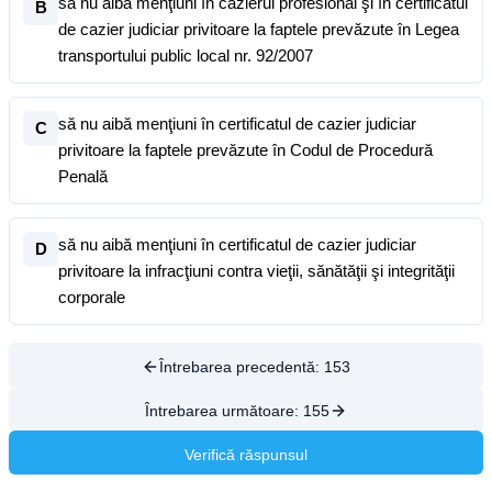
să nu aibă menţiuni în cazierul profesional şi în certificatul
B
de cazier judiciar privitoare la faptele prevăzute în Legea
transportului public local nr. 92/2007
să nu aibă menţiuni în certificatul de cazier judiciar
C
privitoare la faptele prevăzute în Codul de Procedură
Penală
să nu aibă menţiuni în certificatul de cazier judiciar
D
privitoare la infracţiuni contra vieţii, sănătăţii şi integrităţii
corporale
Întrebarea precedentă:
153
Întrebarea următoare:
155
Verifică răspunsul