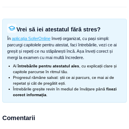
Vrei să iei atestatul fără stres?
În
aplicația SoferOnline
înveți organizat, cu pași simpli:
parcurgi capitolele pentru atestat, faci întrebările, vezi ce ai
greșit și repeți ce nu stăpânești încă. Așa înveți corect și
mergi la examen cu mai multă încredere.
Ai
întrebările pentru atestatul ales
, cu explicații clare și
capitole parcurse în ritmul tău.
Progresul rămâne salvat: știi ce ai parcurs, ce mai ai de
repetat și cât de pregătit ești.
Întrebările greșite revin în mediul de învățare până
fixezi
corect informația
.
Comentarii