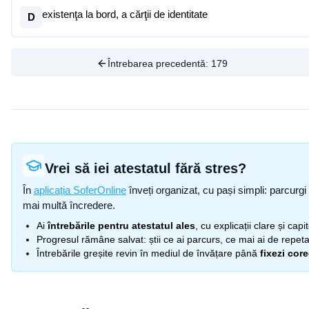
existenţa la bord, a cărţii de identitate
D
Întrebarea precedentă:
179
Vrei să iei atestatul fără stres?
În
aplicația SoferOnline
înveți organizat, cu pași simpli: parcurgi 
mai multă încredere.
Ai
întrebările pentru atestatul ales
, cu explicații clare și cap
Progresul rămâne salvat: știi ce ai parcurs, ce mai ai de repetat
Întrebările greșite revin în mediul de învățare până
fixezi cor