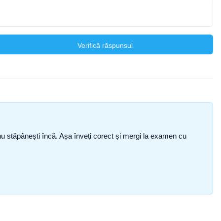
Verifică răspunsul
ce nu stăpânești încă. Așa înveți corect și mergi la examen cu