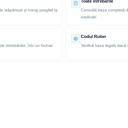
Toate întrebările
le stăpânești și mergi pregătit la
Consultă baza completă de
explicații.
Codul Rutier
e întrebărilor, într-un format
Verifică baza legală dacă v