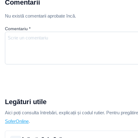
Comentarii
Nu există comentarii aprobate încă.
Comentariu
*
Legături utile
Aici poți consulta întrebări, explicații și codul rutier. Pentru pregătir
SoferOnline
.