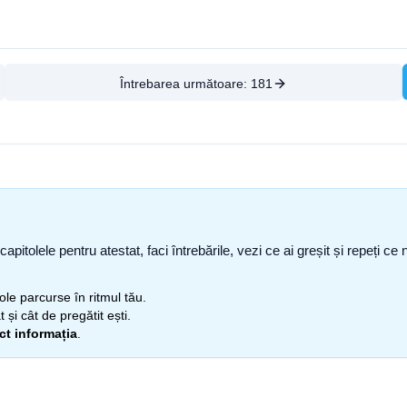
Întrebarea următoare:
181
capitolele pentru atestat, faci întrebările, vezi ce ai greșit și repeți 
itole parcurse în ritmul tău.
 și cât de pregătit ești.
ect informația
.