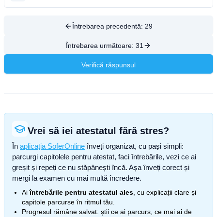
Întrebarea precedentă:
29
Întrebarea următoare:
31
Verifică răspunsul
Vrei să iei atestatul fără stres?
În
aplicația SoferOnline
înveți organizat, cu pași simpli:
parcurgi capitolele pentru atestat, faci întrebările, vezi ce ai
greșit și repeți ce nu stăpânești încă. Așa înveți corect și
mergi la examen cu mai multă încredere.
Ai
întrebările pentru atestatul ales
, cu explicații clare și
capitole parcurse în ritmul tău.
Progresul rămâne salvat: știi ce ai parcurs, ce mai ai de