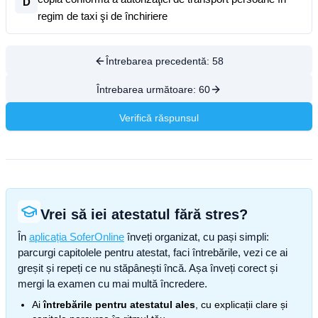
D
regim de taxi şi de închiriere
Întrebarea precedentă:
58
Întrebarea următoare:
60
Verifică răspunsul
Vrei să iei atestatul fără stres?
În
aplicația SoferOnline
înveți organizat, cu pași simpli:
parcurgi capitolele pentru atestat, faci întrebările, vezi ce ai
greșit și repeți ce nu stăpânești încă. Așa înveți corect și
mergi la examen cu mai multă încredere.
Ai
întrebările pentru atestatul ales
, cu explicații clare și