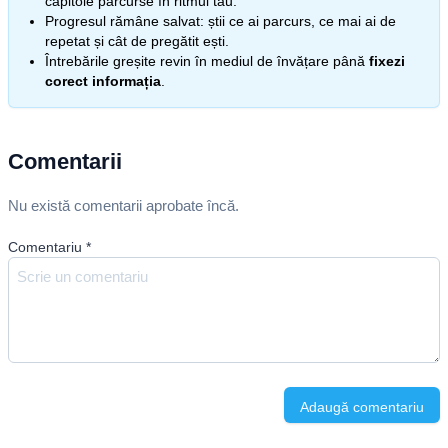
capitole parcurse în ritmul tău.
Progresul rămâne salvat: știi ce ai parcurs, ce mai ai de
repetat și cât de pregătit ești.
Întrebările greșite revin în mediul de învățare până
fixezi
corect informația
.
Comentarii
Nu există comentarii aprobate încă.
Comentariu
*
Adaugă comentariu