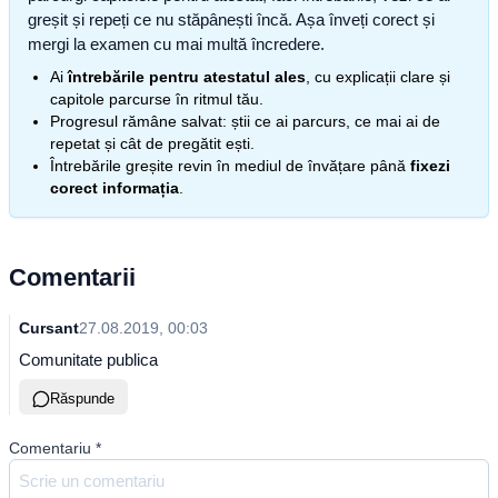
greșit și repeți ce nu stăpânești încă. Așa înveți corect și
mergi la examen cu mai multă încredere.
Ai
întrebările pentru atestatul ales
, cu explicații clare și
capitole parcurse în ritmul tău.
Progresul rămâne salvat: știi ce ai parcurs, ce mai ai de
repetat și cât de pregătit ești.
Întrebările greșite revin în mediul de învățare până
fixezi
corect informația
.
Comentarii
Cursant
27.08.2019, 00:03
Comunitate publica
Răspunde
Comentariu
*