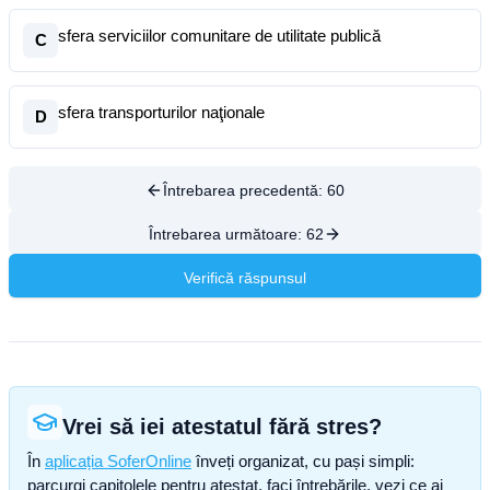
sfera serviciilor comunitare de utilitate publică
C
sfera transporturilor naţionale
D
Întrebarea precedentă:
60
Întrebarea următoare:
62
Verifică răspunsul
Vrei să iei atestatul fără stres?
În
aplicația SoferOnline
înveți organizat, cu pași simpli:
parcurgi capitolele pentru atestat, faci întrebările, vezi ce ai