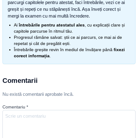
parcurgi capitolele pentru atestat, faci întrebările, vezi ce ai
greșit și repeți ce nu stăpânești încă. Așa înveți corect și
mergi la examen cu mai multă încredere.
Ai
întrebările pentru atestatul ales
, cu explicații clare și
capitole parcurse în ritmul tău.
Progresul rămâne salvat: știi ce ai parcurs, ce mai ai de
repetat și cât de pregătit ești.
Întrebările greșite revin în mediul de învățare până
fixezi
corect informația
.
Comentarii
Nu există comentarii aprobate încă.
Comentariu
*