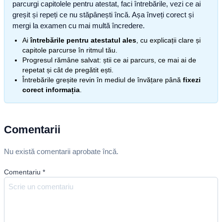
parcurgi capitolele pentru atestat, faci întrebările, vezi ce ai
greșit și repeți ce nu stăpânești încă. Așa înveți corect și
mergi la examen cu mai multă încredere.
Ai
întrebările pentru atestatul ales
, cu explicații clare și
capitole parcurse în ritmul tău.
Progresul rămâne salvat: știi ce ai parcurs, ce mai ai de
repetat și cât de pregătit ești.
Întrebările greșite revin în mediul de învățare până
fixezi
corect informația
.
Comentarii
Nu există comentarii aprobate încă.
Comentariu
*