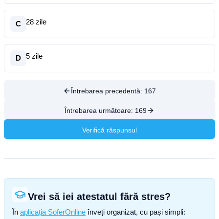
28 zile
C
5 zile
D
Întrebarea precedentă:
167
Întrebarea următoare:
169
Verifică răspunsul
Vrei să iei atestatul fără stres?
În
aplicația SoferOnline
înveți organizat, cu pași simpli: