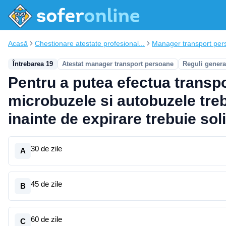
Acasă
Chestionare atestate profesional...
Manager transport per
Întrebarea 19
Atestat manager transport persoane
Reguli genera
Pentru a putea efectua transpor
microbuzele si autobuzele trebu
inainte de expirare trebuie soli
30 de zile
A
45 de zile
B
60 de zile
C