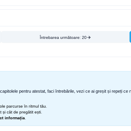
Întrebarea următoare:
20
capitolele pentru atestat, faci întrebările, vezi ce ai greșit și repeți 
itole parcurse în ritmul tău.
 și cât de pregătit ești.
ect informația
.