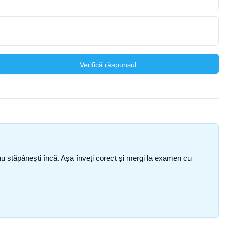
Verifică răspunsul
ce nu stăpânești încă. Așa înveți corect și mergi la examen cu