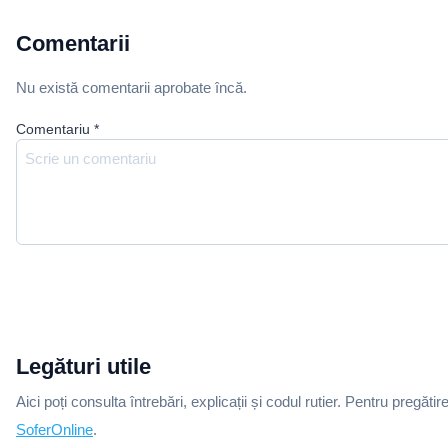
Comentarii
Nu există comentarii aprobate încă.
Comentariu
*
Legături utile
Aici poți consulta întrebări, explicații și codul rutier. Pentru pregătir
SoferOnline
.