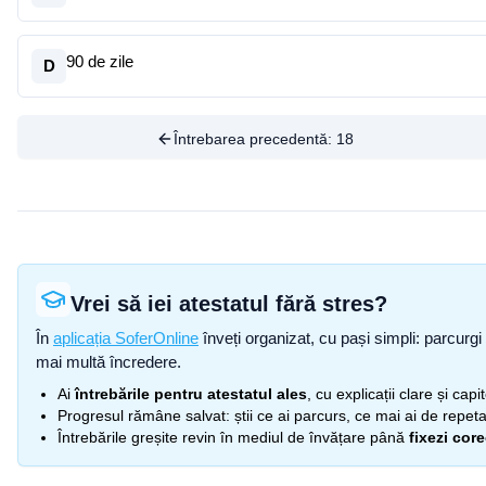
90 de zile
D
Întrebarea precedentă:
18
Vrei să iei atestatul fără stres?
În
aplicația SoferOnline
înveți organizat, cu pași simpli: parcurgi 
mai multă încredere.
Ai
întrebările pentru atestatul ales
, cu explicații clare și cap
Progresul rămâne salvat: știi ce ai parcurs, ce mai ai de repetat
Întrebările greșite revin în mediul de învățare până
fixezi cor