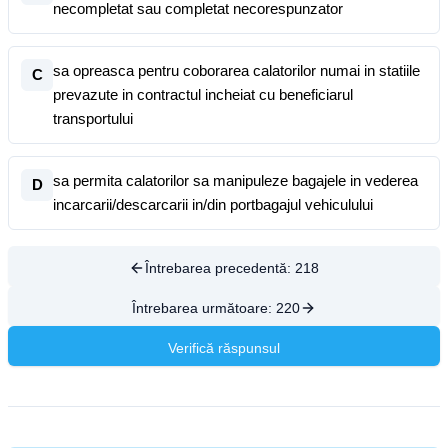
necompletat sau completat necorespunzator
sa opreasca pentru coborarea calatorilor numai in statiile
C
prevazute in contractul incheiat cu beneficiarul
transportului
sa permita calatorilor sa manipuleze bagajele in vederea
D
incarcarii/descarcarii in/din portbagajul vehiculului
Întrebarea precedentă:
218
Întrebarea următoare:
220
Verifică răspunsul