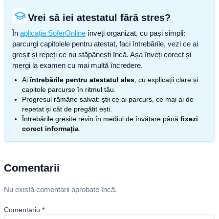
Vrei să iei atestatul fără stres?
În
aplicația SoferOnline
înveți organizat, cu pași simpli:
parcurgi capitolele pentru atestat, faci întrebările, vezi ce ai
greșit și repeți ce nu stăpânești încă. Așa înveți corect și
mergi la examen cu mai multă încredere.
Ai
întrebările pentru atestatul ales
, cu explicații clare și
capitole parcurse în ritmul tău.
Progresul rămâne salvat: știi ce ai parcurs, ce mai ai de
repetat și cât de pregătit ești.
Întrebările greșite revin în mediul de învățare până
fixezi
corect informația
.
Comentarii
Nu există comentarii aprobate încă.
Comentariu
*