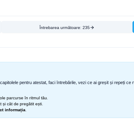
Întrebarea următoare:
235
capitolele pentru atestat, faci întrebările, vezi ce ai greșit și repeți 
itole parcurse în ritmul tău.
 și cât de pregătit ești.
ect informația
.