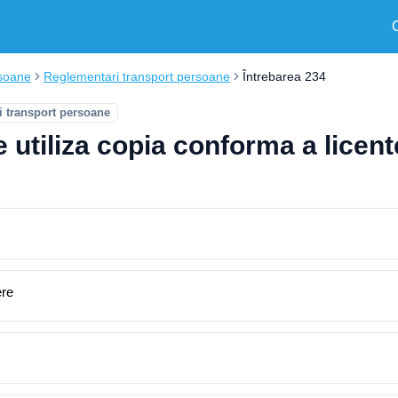
soane
Reglementari transport persoane
Întrebarea 234
 transport persoane
 utiliza copia conforma a licent
ere