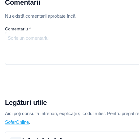
Comentarii
Nu există comentarii aprobate încă.
Comentariu
*
Legături utile
Aici poți consulta întrebări, explicații și codul rutier. Pentru pregătir
SoferOnline
.