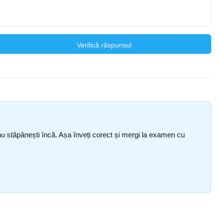
Verifică răspunsul
ce nu stăpânești încă. Așa înveți corect și mergi la examen cu