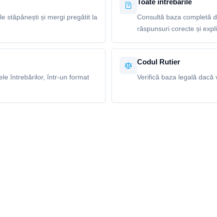
Toate întrebările
le stăpânești și mergi pregătit la
Consultă baza completă de
răspunsuri corecte și explic
Codul Rutier
e întrebărilor, într-un format
Verifică baza legală dacă v