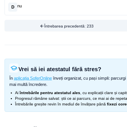
nu
D
Întrebarea precedentă:
233
Vrei să iei atestatul fără stres?
În
aplicația SoferOnline
înveți organizat, cu pași simpli: parcurgi 
mai multă încredere.
Ai
întrebările pentru atestatul ales
, cu explicații clare și cap
Progresul rămâne salvat: știi ce ai parcurs, ce mai ai de repetat
Întrebările greșite revin în mediul de învățare până
fixezi cor