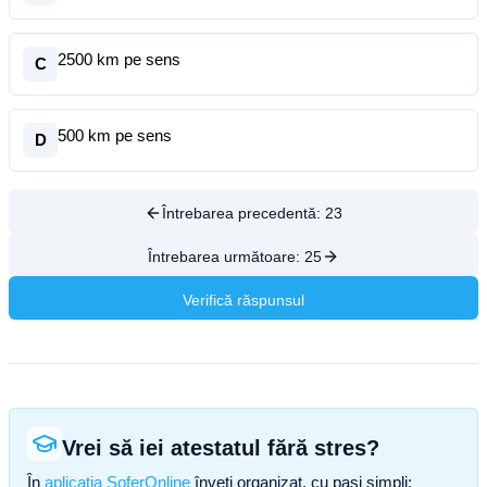
2500 km pe sens
C
500 km pe sens
D
Întrebarea precedentă:
23
Întrebarea următoare:
25
Verifică răspunsul
Vrei să iei atestatul fără stres?
În
aplicația SoferOnline
înveți organizat, cu pași simpli: