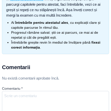
parcurgi capitolele pentru atestat, faci întrebările, vezi ce ai
greșit și repeți ce nu stăpânești încă. Așa înveți corect și
mergi la examen cu mai multă încredere.
Ai
întrebările pentru atestatul ales
, cu explicații clare și
capitole parcurse în ritmul tău.
Progresul rămâne salvat: știi ce ai parcurs, ce mai ai de
repetat și cât de pregătit ești.
Întrebările greșite revin în mediul de învățare până
fixezi
corect informația
.
Comentarii
Nu există comentarii aprobate încă.
Comentariu
*