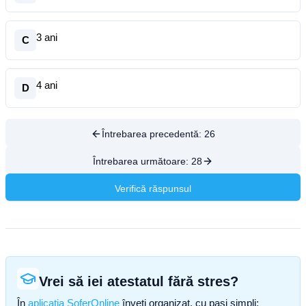
3 ani
C
4 ani
D
Întrebarea precedentă:
26
Întrebarea următoare:
28
Verifică răspunsul
Vrei să iei atestatul fără stres?
În
aplicația SoferOnline
înveți organizat, cu pași simpli: