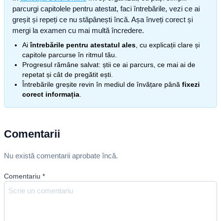
parcurgi capitolele pentru atestat, faci întrebările, vezi ce ai
greșit și repeți ce nu stăpânești încă. Așa înveți corect și
mergi la examen cu mai multă încredere.
Ai
întrebările pentru atestatul ales
, cu explicații clare și
capitole parcurse în ritmul tău.
Progresul rămâne salvat: știi ce ai parcurs, ce mai ai de
repetat și cât de pregătit ești.
Întrebările greșite revin în mediul de învățare până
fixezi
corect informația
.
Comentarii
Nu există comentarii aprobate încă.
Comentariu
*