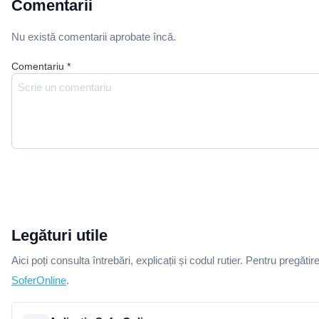
Comentarii
Nu există comentarii aprobate încă.
Comentariu
*
Legături utile
Aici poți consulta întrebări, explicații și codul rutier. Pentru pregătir
SoferOnline
.