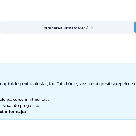
Întrebarea următoare:
4
capitolele pentru atestat, faci întrebările, vezi ce ai greșit și repeți 
itole parcurse în ritmul tău.
 și cât de pregătit ești.
ect informația
.