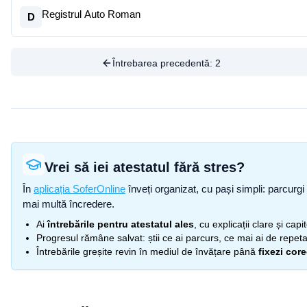
Registrul Auto Roman
D
Întrebarea precedentă:
2
Vrei să iei atestatul fără stres?
În
aplicația SoferOnline
înveți organizat, cu pași simpli: parcurgi 
mai multă încredere.
Ai
întrebările pentru atestatul ales
, cu explicații clare și cap
Progresul rămâne salvat: știi ce ai parcurs, ce mai ai de repetat
Întrebările greșite revin în mediul de învățare până
fixezi cor