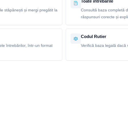
Toate întrebările
le stăpânești și mergi pregătit la
Consultă baza completă de
răspunsuri corecte și explic
Codul Rutier
e întrebărilor, într-un format
Verifică baza legală dacă v