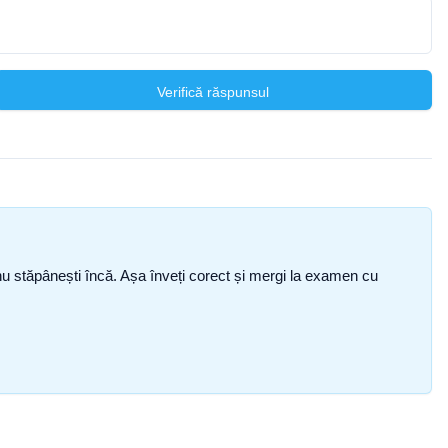
Verifică răspunsul
ce nu stăpânești încă. Așa înveți corect și mergi la examen cu