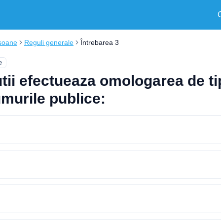
soane
Reguli generale
Întrebarea 3
e
tii efectueaza omologarea de tip
umurile publice: