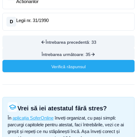
Actionarilor
Legii nr. 31/1990
D
Întrebarea precedentă:
33
Întrebarea următoare:
35
Verifică răspunsul
Vrei să iei atestatul fără stres?
În
aplicația SoferOnline
înveți organizat, cu pași simpli:
parcurgi capitolele pentru atestat, faci întrebările, vezi ce ai
greșit și repeți ce nu stăpânești încă. Așa înveți corect și