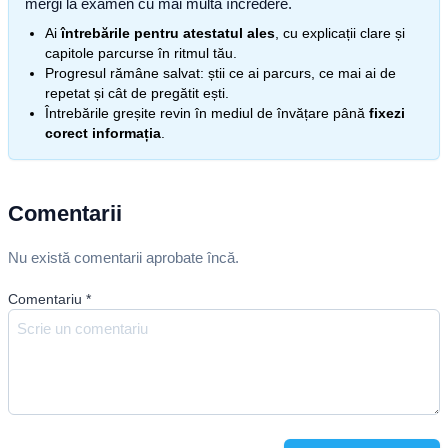
mergi la examen cu mai multă încredere.
Ai
întrebările pentru atestatul ales
, cu explicații clare și
capitole parcurse în ritmul tău.
Progresul rămâne salvat: știi ce ai parcurs, ce mai ai de
repetat și cât de pregătit ești.
Întrebările greșite revin în mediul de învățare până
fixezi
corect informația
.
Comentarii
Nu există comentarii aprobate încă.
Comentariu
*