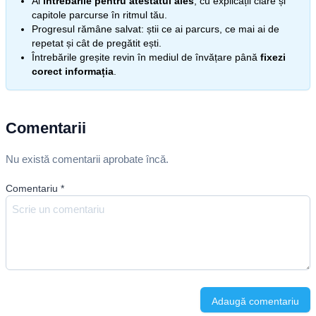
Ai
întrebările pentru atestatul ales
, cu explicații clare și
capitole parcurse în ritmul tău.
Progresul rămâne salvat: știi ce ai parcurs, ce mai ai de
repetat și cât de pregătit ești.
Întrebările greșite revin în mediul de învățare până
fixezi
corect informația
.
Comentarii
Nu există comentarii aprobate încă.
Comentariu
*
Adaugă comentariu