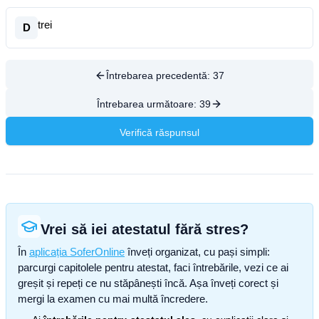
trei
D
Întrebarea precedentă:
37
Întrebarea următoare:
39
Verifică răspunsul
Vrei să iei atestatul fără stres?
În
aplicația SoferOnline
înveți organizat, cu pași simpli:
parcurgi capitolele pentru atestat, faci întrebările, vezi ce ai
greșit și repeți ce nu stăpânești încă. Așa înveți corect și
mergi la examen cu mai multă încredere.