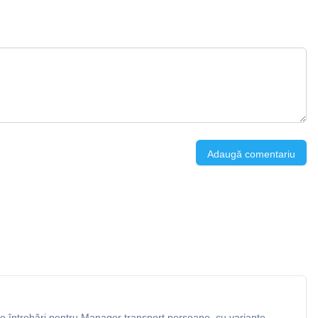
Adaugă comentariu
 întrebări pentru Manager transport persoane, cu variante,