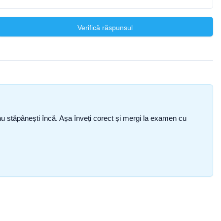
Verifică răspunsul
ce nu stăpânești încă. Așa înveți corect și mergi la examen cu