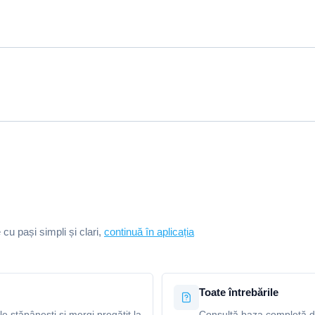
e cu pași simpli și clari,
continuă în aplicația
Toate întrebările
le stăpânești și mergi pregătit la
Consultă baza completă de