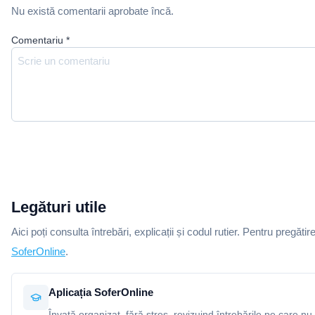
Nu există comentarii aprobate încă.
Comentariu
*
Legături utile
Aici poți consulta întrebări, explicații și codul rutier. Pentru pregătir
SoferOnline
.
Aplicația SoferOnline
Învață organizat, fără stres, revizuind întrebările pe care nu 