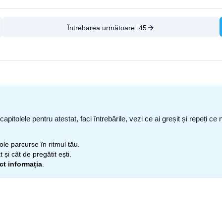
Întrebarea următoare:
45
capitolele pentru atestat, faci întrebările, vezi ce ai greșit și repeți 
itole parcurse în ritmul tău.
 și cât de pregătit ești.
ect informația
.