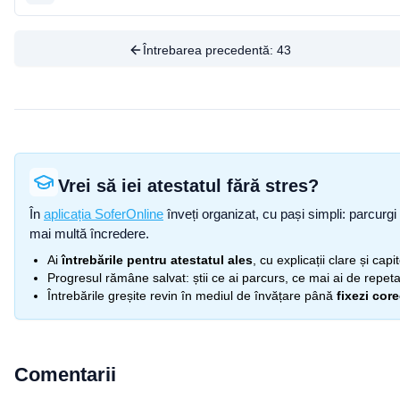
Întrebarea precedentă:
43
Vrei să iei atestatul fără stres?
În
aplicația SoferOnline
înveți organizat, cu pași simpli: parcurgi 
mai multă încredere.
Ai
întrebările pentru atestatul ales
, cu explicații clare și cap
Progresul rămâne salvat: știi ce ai parcurs, ce mai ai de repetat
Întrebările greșite revin în mediul de învățare până
fixezi cor
Comentarii