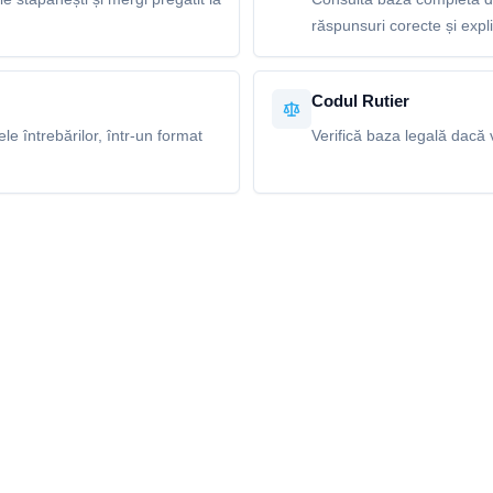
răspunsuri corecte și explic
Codul Rutier
e întrebărilor, într-un format
Verifică baza legală dacă v