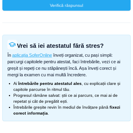
Verifică răspunsul
Vrei să iei atestatul fără stres?
În
aplicația SoferOnline
înveți organizat, cu pași simpli:
parcurgi capitolele pentru atestat, faci întrebările, vezi ce ai
greșit și repeți ce nu stăpânești încă. Așa înveți corect și
mergi la examen cu mai multă încredere.
Ai
întrebările pentru atestatul ales
, cu explicații clare și
capitole parcurse în ritmul tău.
Progresul rămâne salvat: știi ce ai parcurs, ce mai ai de
repetat și cât de pregătit ești.
Întrebările greșite revin în mediul de învățare până
fixezi
corect informația
.