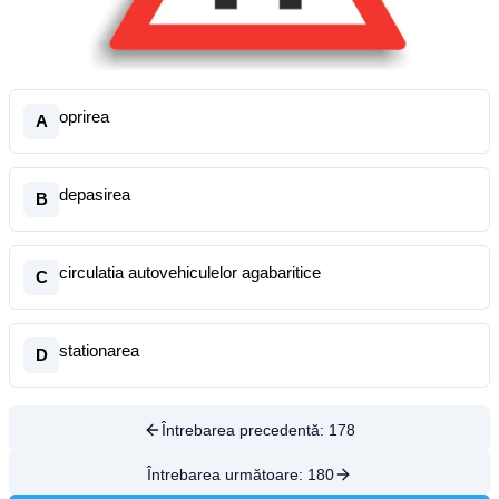
oprirea
A
depasirea
B
circulatia autovehiculelor agabaritice
C
stationarea
D
Întrebarea precedentă:
178
Întrebarea următoare:
180