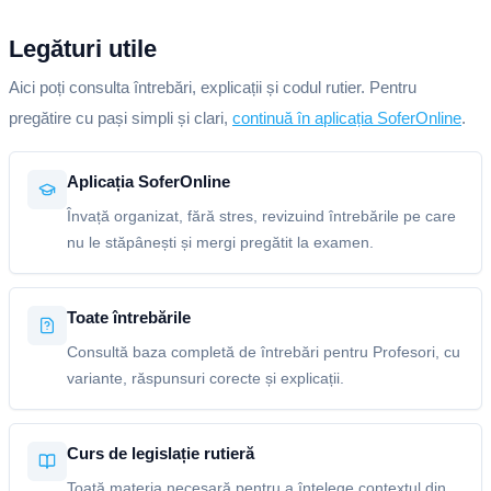
Legături utile
Aici poți consulta întrebări, explicații și codul rutier. Pentru
pregătire cu pași simpli și clari,
continuă în aplicația SoferOnline
.
Aplicația SoferOnline
Învață organizat, fără stres, revizuind întrebările pe care
nu le stăpânești și mergi pregătit la examen.
Toate întrebările
Consultă baza completă de întrebări pentru Profesori, cu
variante, răspunsuri corecte și explicații.
Curs de legislație rutieră
Toată materia necesară pentru a înțelege contextul din