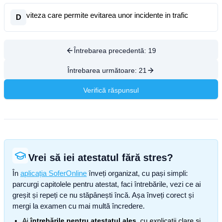
viteza care permite evitarea unor incidente in trafic
D
Întrebarea precedentă:
19
Întrebarea următoare:
21
Verifică răspunsul
Vrei să iei atestatul fără stres?
În
aplicația SoferOnline
înveți organizat, cu pași simpli:
parcurgi capitolele pentru atestat, faci întrebările, vezi ce ai
greșit și repeți ce nu stăpânești încă. Așa înveți corect și
mergi la examen cu mai multă încredere.
Ai
întrebările pentru atestatul ales
, cu explicații clare și