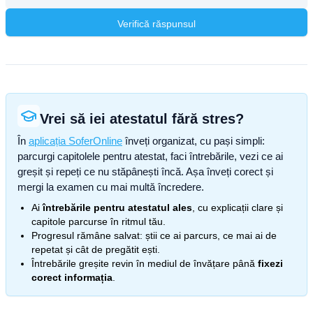
Verifică răspunsul
Vrei să iei atestatul fără stres?
În
aplicația SoferOnline
înveți organizat, cu pași simpli:
parcurgi capitolele pentru atestat, faci întrebările, vezi ce ai
greșit și repeți ce nu stăpânești încă. Așa înveți corect și
mergi la examen cu mai multă încredere.
Ai
întrebările pentru atestatul ales
, cu explicații clare și
capitole parcurse în ritmul tău.
Progresul rămâne salvat: știi ce ai parcurs, ce mai ai de
repetat și cât de pregătit ești.
Întrebările greșite revin în mediul de învățare până
fixezi
corect informația
.