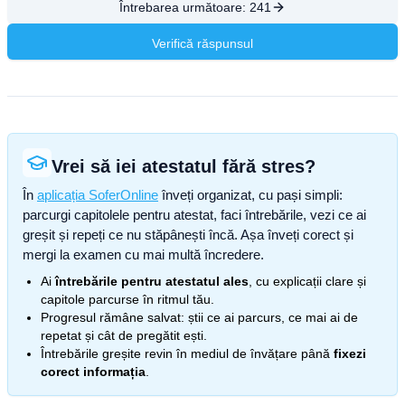
Întrebarea următoare:
241
Verifică răspunsul
Vrei să iei atestatul fără stres?
În
aplicația SoferOnline
înveți organizat, cu pași simpli:
parcurgi capitolele pentru atestat, faci întrebările, vezi ce ai
greșit și repeți ce nu stăpânești încă. Așa înveți corect și
mergi la examen cu mai multă încredere.
Ai
întrebările pentru atestatul ales
, cu explicații clare și
capitole parcurse în ritmul tău.
Progresul rămâne salvat: știi ce ai parcurs, ce mai ai de
repetat și cât de pregătit ești.
Întrebările greșite revin în mediul de învățare până
fixezi
corect informația
.