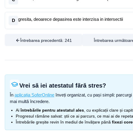
gresita, deoarece depasirea este interzisa in intersectii
D
Întrebarea precedentă:
241
Întrebarea următoar
Vrei să iei atestatul fără stres?
În
aplicația SoferOnline
înveți organizat, cu pași simpli: parcurgi 
mai multă încredere.
Ai
întrebările pentru atestatul ales
, cu explicații clare și cap
Progresul rămâne salvat: știi ce ai parcurs, ce mai ai de repetat
Întrebările greșite revin în mediul de învățare până
fixezi cor