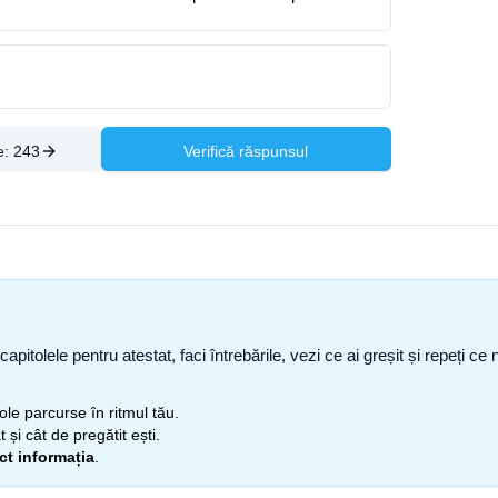
e:
243
Verifică răspunsul
capitolele pentru atestat, faci întrebările, vezi ce ai greșit și repeți 
itole parcurse în ritmul tău.
 și cât de pregătit ești.
ect informația
.