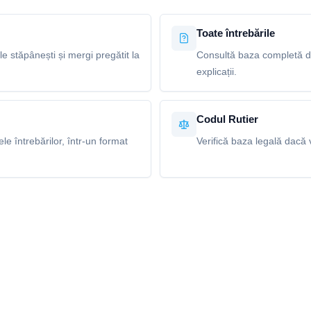
Toate întrebările
le stăpânești și mergi pregătit la
Consultă baza completă de 
explicații.
Codul Rutier
e întrebărilor, într-un format
Verifică baza legală dacă v