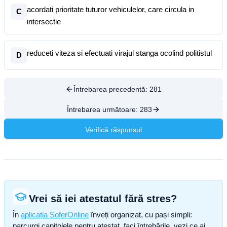
acordati prioritate tuturor vehiculelor, care circula in
C
intersectie
reduceti viteza si efectuati virajul stanga ocolind politistul
D
Întrebarea precedentă:
281
Întrebarea următoare:
283
Verifică răspunsul
Vrei să iei atestatul fără stres?
În
aplicația SoferOnline
înveți organizat, cu pași simpli:
parcurgi capitolele pentru atestat, faci întrebările, vezi ce ai