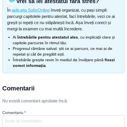
Vrei să iei atestatul fără stres?
În
aplicația SoferOnline
înveți organizat, cu pași simpli:
parcurgi capitolele pentru atestat, faci întrebările, vezi ce ai
greșit și repeți ce nu stăpânești încă. Așa înveți corect și
mergi la examen cu mai multă încredere.
Ai
întrebările pentru atestatul ales
, cu explicații clare și
capitole parcurse în ritmul tău.
Progresul rămâne salvat: știi ce ai parcurs, ce mai ai de
repetat și cât de pregătit ești.
Întrebările greșite revin în mediul de învățare până
fixezi
corect informația
.
Comentarii
Nu există comentarii aprobate încă.
Comentariu
*