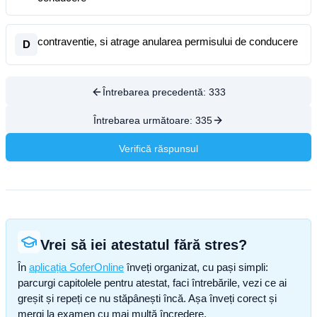
contraventie, si atrage anularea permisului de conducere
D
Întrebarea precedentă:
333
Întrebarea următoare:
335
Verifică răspunsul
Vrei să iei atestatul fără stres?
În
aplicația SoferOnline
înveți organizat, cu pași simpli:
parcurgi capitolele pentru atestat, faci întrebările, vezi ce ai
greșit și repeți ce nu stăpânești încă. Așa înveți corect și
mergi la examen cu mai multă încredere.