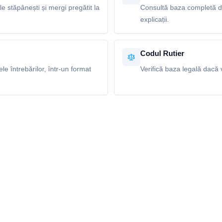
le stăpânești și mergi pregătit la
Consultă baza completă de 
explicații.
Codul Rutier
e întrebărilor, într-un format
Verifică baza legală dacă v