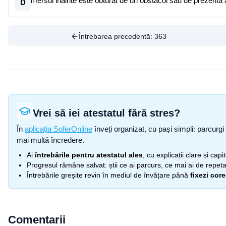
mersul inainte este obturat de un obstacol sau de prezenta a
D
Întrebarea precedentă:
363
Vrei să iei atestatul fără stres?
În
aplicația SoferOnline
înveți organizat, cu pași simpli: parcurgi 
mai multă încredere.
Ai
întrebările pentru atestatul ales
, cu explicații clare și cap
Progresul rămâne salvat: știi ce ai parcurs, ce mai ai de repetat
Întrebările greșite revin în mediul de învățare până
fixezi cor
Comentarii