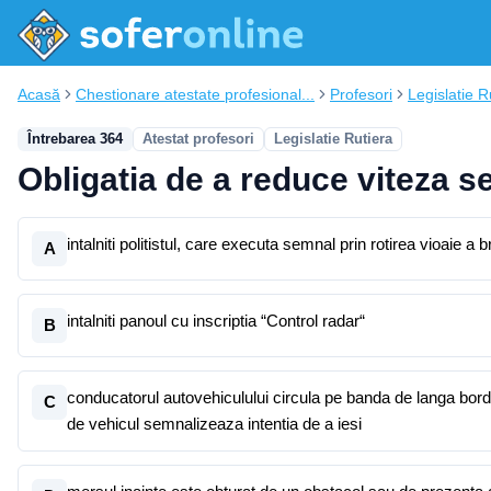
Acasă
Chestionare atestate profesional...
Profesori
Legislatie R
Întrebarea 364
Atestat profesori
Legislatie Rutiera
Obligatia de a reduce viteza 
intalniti politistul, care executa semnal prin rotirea vioaie a b
A
intalniti panoul cu inscriptia “Control radar“
B
conducatorul autovehiculului circula pe banda de langa bordu
C
de vehicul semnalizeaza intentia de a iesi