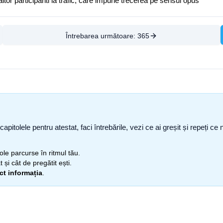
ltor participanti la trafic, care impune trecerea pe sensul opus
Întrebarea următoare:
365
capitolele pentru atestat, faci întrebările, vezi ce ai greșit și repeți 
itole parcurse în ritmul tău.
 și cât de pregătit ești.
ect informația
.