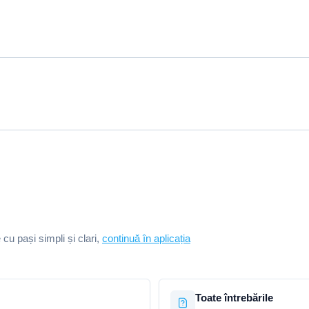
e cu pași simpli și clari,
continuă în aplicația
Toate întrebările