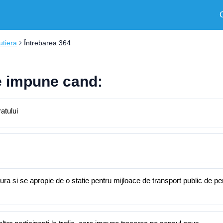
utiera
Întrebarea 364
se impune cand:
ratului
ra si se apropie de o statie pentru mijloace de transport public de p