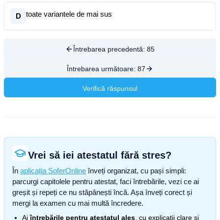
toate variantele de mai sus
D
Întrebarea precedentă:
85
Întrebarea următoare:
87
Verifică răspunsul
Vrei să iei atestatul fără stres?
În
aplicația SoferOnline
înveți organizat, cu pași simpli:
parcurgi capitolele pentru atestat, faci întrebările, vezi ce ai
greșit și repeți ce nu stăpânești încă. Așa înveți corect și
mergi la examen cu mai multă încredere.
Ai
întrebările pentru atestatul ales
, cu explicații clare și