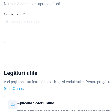
Nu există comentarii aprobate încă.
Comentariu
*
Legături utile
Aici poți consulta întrebări, explicații și codul rutier. Pentru pregătir
SoferOnline
.
Aplicația SoferOnline
Învață organizat, fără stres, revizuind întrebările pe care nu 