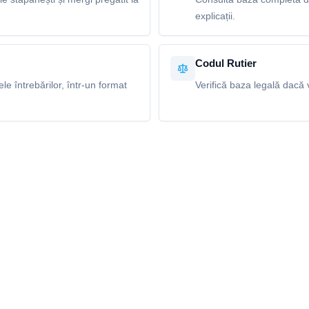
explicații.
Codul Rutier
e întrebărilor, într-un format
Verifică baza legală dacă v