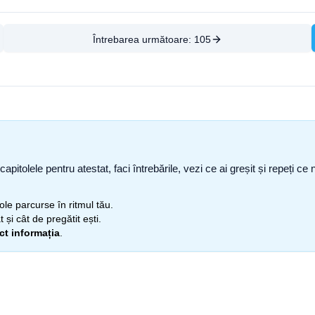
Întrebarea următoare:
105
capitolele pentru atestat, faci întrebările, vezi ce ai greșit și repeți 
itole parcurse în ritmul tău.
 și cât de pregătit ești.
ect informația
.