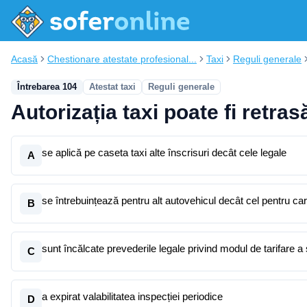
Acasă
Chestionare atestate profesional...
Taxi
Reguli generale
Întrebarea 104
Atestat taxi
Reguli generale
Autorizația taxi poate fi retras
se aplică pe caseta taxi alte înscrisuri decât cele legale
A
se întrebuințează pentru alt autovehicul decât cel pentru care
B
sunt încălcate prevederile legale privind modul de tarifare a 
C
a expirat valabilitatea inspecției periodice
D