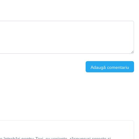
Adaugă comentariu
întrebări pentru Taxi, cu variante, răspunsuri corecte și