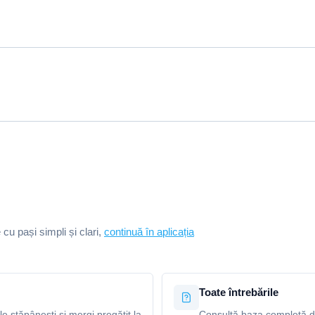
e cu pași simpli și clari,
continuă în aplicația
Toate întrebările
le stăpânești și mergi pregătit la
Consultă baza completă de 