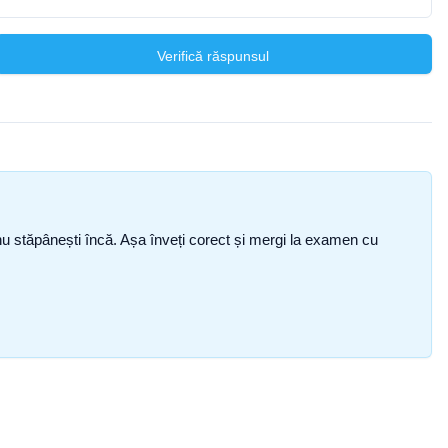
Verifică răspunsul
ce nu stăpânești încă. Așa înveți corect și mergi la examen cu