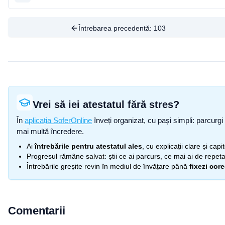
Întrebarea precedentă:
103
Vrei să iei atestatul fără stres?
În
aplicația SoferOnline
înveți organizat, cu pași simpli: parcurgi 
mai multă încredere.
Ai
întrebările pentru atestatul ales
, cu explicații clare și cap
Progresul rămâne salvat: știi ce ai parcurs, ce mai ai de repetat
Întrebările greșite revin în mediul de învățare până
fixezi cor
Comentarii