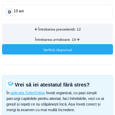
19 ani
D
Întrebarea precedentă:
12
Întrebarea următoare:
14
Verifică răspunsul
Vrei să iei atestatul fără stres?
În
aplicația SoferOnline
înveți organizat, cu pași simpli:
parcurgi capitolele pentru atestat, faci întrebările, vezi ce ai
greșit și repeți ce nu stăpânești încă. Așa înveți corect și
mergi la examen cu mai multă încredere.