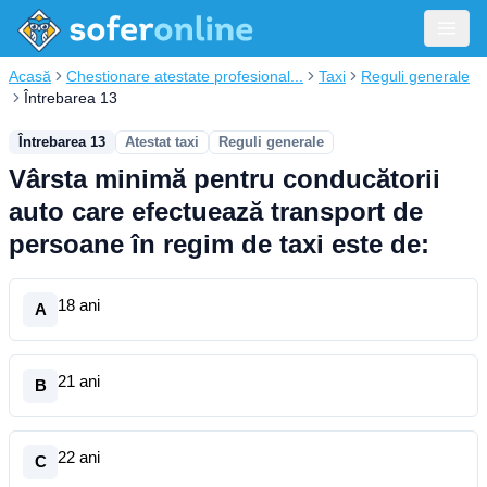
Acasă
Chestionare atestate profesional...
Taxi
Reguli generale
Întrebarea 13
Întrebarea 13
Atestat taxi
Reguli generale
Vârsta minimă pentru conducătorii
auto care efectuează transport de
persoane în regim de taxi este de:
18 ani
A
21 ani
B
22 ani
C