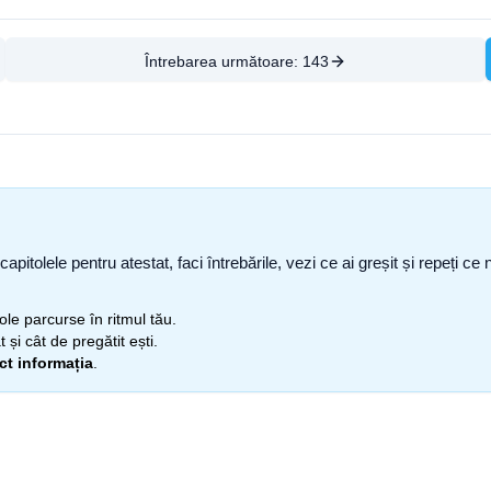
Întrebarea următoare:
143
capitolele pentru atestat, faci întrebările, vezi ce ai greșit și repeți 
itole parcurse în ritmul tău.
 și cât de pregătit ești.
ect informația
.