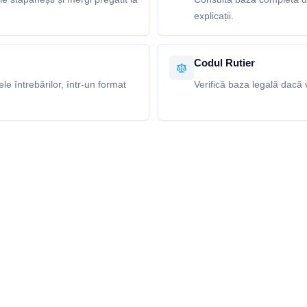
explicații.
Codul Rutier
e întrebărilor, într-un format
Verifică baza legală dacă v