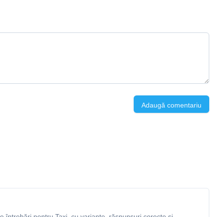
Adaugă comentariu
întrebări pentru Taxi, cu variante, răspunsuri corecte și