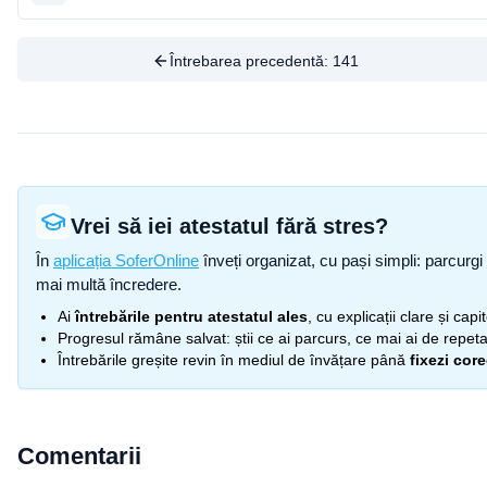
Întrebarea precedentă:
141
Vrei să iei atestatul fără stres?
În
aplicația SoferOnline
înveți organizat, cu pași simpli: parcurgi 
mai multă încredere.
Ai
întrebările pentru atestatul ales
, cu explicații clare și cap
Progresul rămâne salvat: știi ce ai parcurs, ce mai ai de repetat
Întrebările greșite revin în mediul de învățare până
fixezi cor
Comentarii