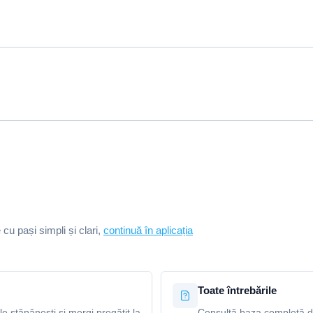
e cu pași simpli și clari,
continuă în aplicația
Toate întrebările
le stăpânești și mergi pregătit la
Consultă baza completă de 