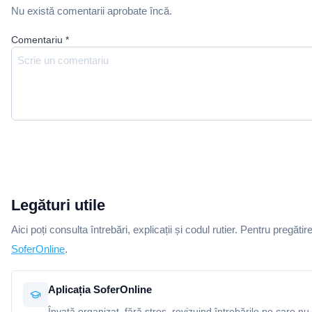
Nu există comentarii aprobate încă.
Comentariu
*
Legături utile
Aici poți consulta întrebări, explicații și codul rutier. Pentru pregătir
SoferOnline
.
Aplicația SoferOnline
Învață organizat, fără stres, revizuind întrebările pe care nu 