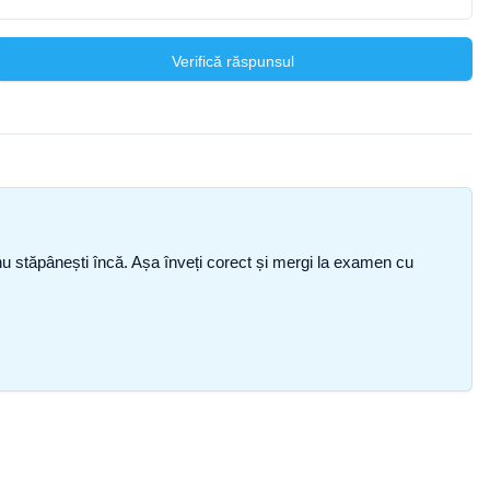
Verifică răspunsul
ce nu stăpânești încă. Așa înveți corect și mergi la examen cu