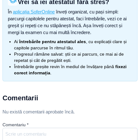
Vrei să iei atestatul fără stres?
În
aplicația SoferOnline
înveți organizat, cu pași simpli:
parcurgi capitolele pentru atestat, faci întrebările, vezi ce ai
greșit și repeți ce nu stăpânești încă. Așa înveți corect și
mergi la examen cu mai multă încredere.
Ai
întrebările pentru atestatul ales
, cu explicații clare și
capitole parcurse în ritmul tău.
Progresul rămâne salvat: știi ce ai parcurs, ce mai ai de
repetat și cât de pregătit ești.
Întrebările greșite revin în mediul de învățare până
fixezi
corect informația
.
Comentarii
Nu există comentarii aprobate încă.
Comentariu
*