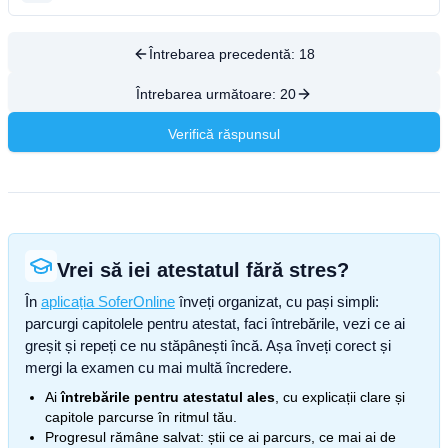
Întrebarea precedentă:
18
Întrebarea următoare:
20
Verifică răspunsul
Vrei să iei atestatul fără stres?
În
aplicația SoferOnline
înveți organizat, cu pași simpli:
parcurgi capitolele pentru atestat, faci întrebările, vezi ce ai
greșit și repeți ce nu stăpânești încă. Așa înveți corect și
mergi la examen cu mai multă încredere.
Ai
întrebările pentru atestatul ales
, cu explicații clare și
capitole parcurse în ritmul tău.
Progresul rămâne salvat: știi ce ai parcurs, ce mai ai de