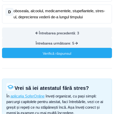
oboseala, alcoolul, medicamentele, stupefiantele, stres-
D
ul, deprecierea vederii de-a lungul timpului
Întrebarea precedentă:
3
Întrebarea următoare:
5
Verifică răspunsul
Vrei să iei atestatul fără stres?
În
aplicația SoferOnline
înveți organizat, cu pași simpli:
parcurgi capitolele pentru atestat, faci întrebările, vezi ce ai
greșit și repeți ce nu stăpânești încă. Așa înveți corect și
mergi la examen cu mai multă încredere.