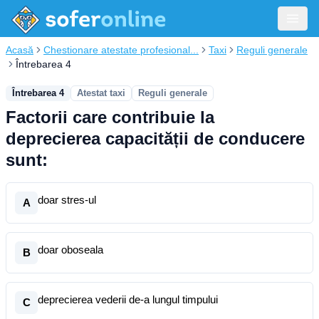
Acasă
Chestionare atestate profesional...
Taxi
Reguli generale
Întrebarea 4
Întrebarea 4
Atestat taxi
Reguli generale
Factorii care contribuie la
deprecierea capacității de conducere
sunt:
doar stres-ul
A
doar oboseala
B
deprecierea vederii de-a lungul timpului
C